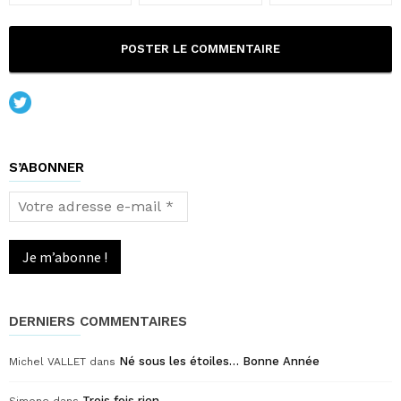
S’ABONNER
Votre
adresse
e-
mail
*
DERNIERS COMMENTAIRES
Né sous les étoiles… Bonne Année
Michel VALLET
dans
Trois fois rien
Simone
dans