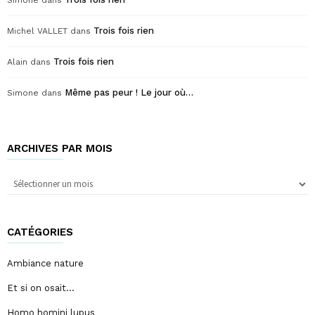
Trois fois rien
Michel VALLET
dans
Trois fois rien
Alain
dans
Même pas peur ! Le jour où…
Simone
dans
ARCHIVES PAR MOIS
Archives
par
mois
CATÉGORIES
Ambiance nature
Et si on osait…
Homo homini lupus