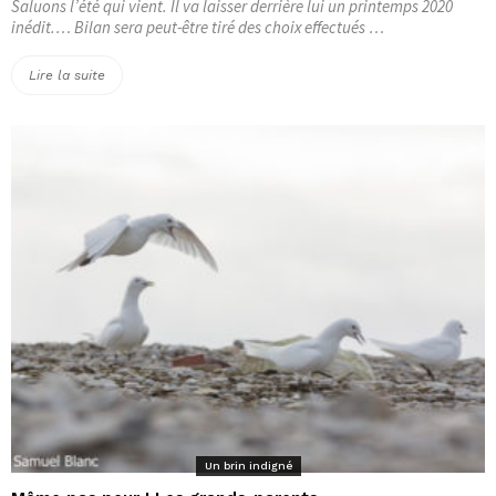
Saluons l’été qui vient. Il va laisser derrière lui un printemps 2020
inédit.… Bilan sera peut-être tiré des choix effectués …
« Même
Lire la suite
pas
peur
!
L’été »
Un brin indigné