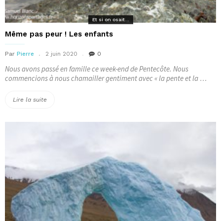
Et si on osait...
Même pas peur ! Les enfants
Par
Pierre
2 juin 2020
0
Nous avons passé en famille ce week-end de Pentecôte. Nous
commencions à nous chamailler gentiment avec « la pente et la …
« Même
Lire la suite
pas
peur
!
Les
enfants »