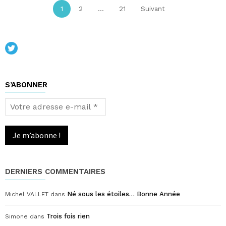
Navigation
Page
Page
Page
1
2
…
21
Suivant
des
articles
S’ABONNER
Votre
adresse
e-
mail
*
DERNIERS COMMENTAIRES
Né sous les étoiles… Bonne Année
Michel VALLET
dans
Trois fois rien
Simone
dans