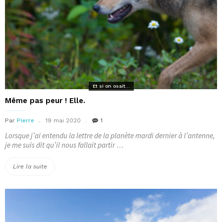
Et si on osait...
Même pas peur ! Elle.
Par
Pierre
19 mai 2020
1
Lorsque j’ai entendu la lettre de la planète mardi dernier à l’antenne,
je me suis dit qu’il nous fallait partir …
« Même
Lire la suite
pas
peur
!