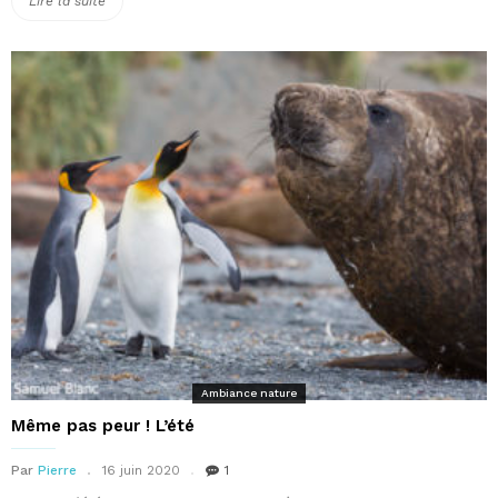
« Désappointé »
Lire la suite
Ambiance nature
Même pas peur ! L’été
Par
Pierre
16 juin 2020
1