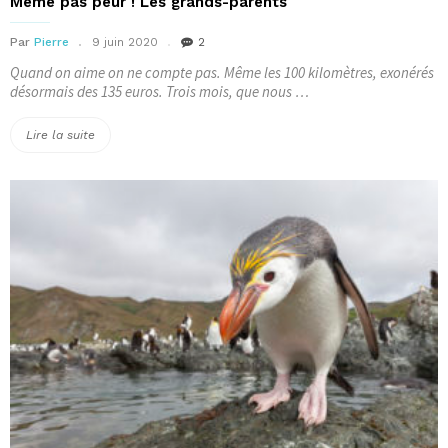
Même pas peur ! Les grands-parents
Par
Pierre
9 juin 2020
2
Quand on aime on ne compte pas. Même les 100 kilomètres, exonérés
désormais des 135 euros. Trois mois, que nous …
« Même
Lire la suite
pas
peur
!
Les
grands-
parents »