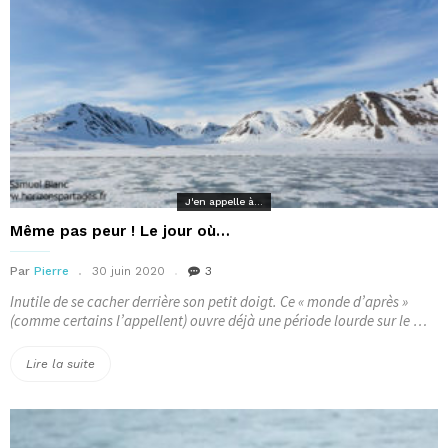
J'en appelle à...
Même pas peur ! Le jour où…
Par
Pierre
30 juin 2020
3
Inutile de se cacher derrière son petit doigt. Ce « monde d’après »
(comme certains l’appellent) ouvre déjà une période lourde sur le …
« Même
Lire la suite
pas
peur