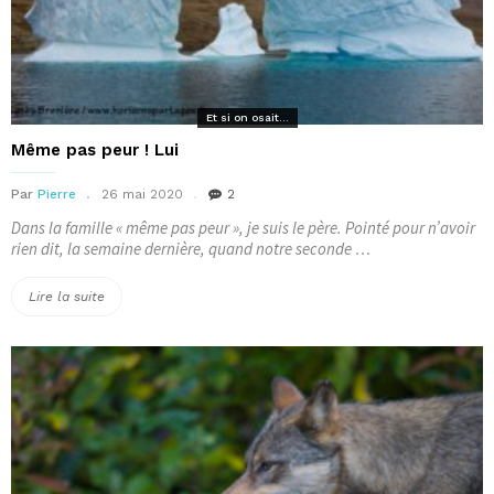
Et si on osait...
Même pas peur ! Lui
Par
Pierre
26 mai 2020
2
Dans la famille « même pas peur », je suis le père. Pointé pour n’avoir
rien dit, la semaine dernière, quand notre seconde …
« Même
Lire la suite
pas
peur
!
Lui »