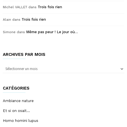
Trois fois rien
Michel VALLET
dans
Trois fois rien
Alain
dans
Même pas peur ! Le jour où…
Simone
dans
ARCHIVES PAR MOIS
Archives
par
mois
CATÉGORIES
Ambiance nature
Et si on osait…
Homo homini lupus