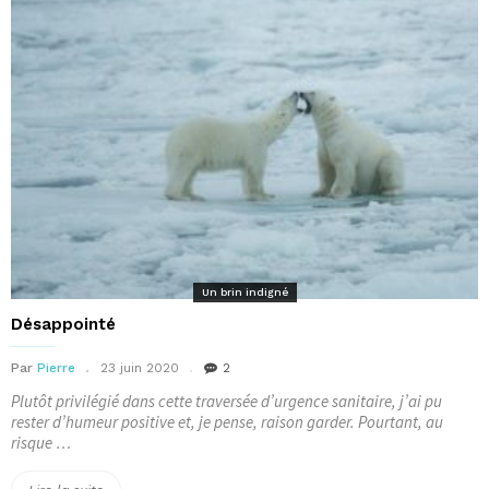
!
Le
jour
où… »
Un brin indigné
Désappointé
Par
Pierre
23 juin 2020
2
Plutôt privilégié dans cette traversée d’urgence sanitaire, j’ai pu
rester d’humeur positive et, je pense, raison garder. Pourtant, au
risque …